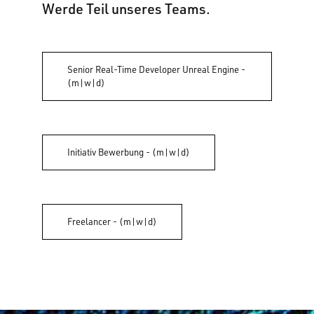
Werde Teil unseres Teams.
Senior Real-Time Developer Unreal Engine -
(m|w|d)
Initiativ Bewerbung - (m|w|d)
Freelancer - (m|w|d)