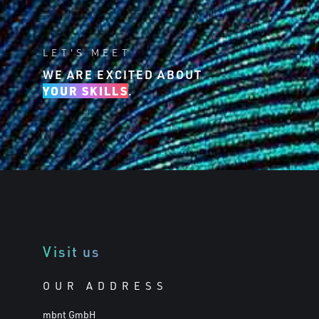
LET'S MEET
WE ARE EXCITED ABOUT
YOUR SKILLS
.
Visit us
OUR ADDRESS
mbnt GmbH