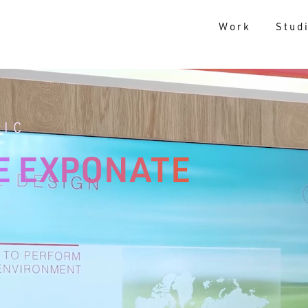
Work
Stud
RIC
E EXPONATE